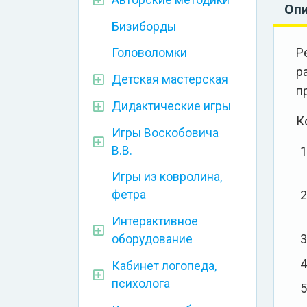
Оп
Бизиборды
Р
Головоломки
р
Детская мастерская
п
Дидактические игры
К
Игры Воскобовича
В.В.
Игры из ковролина,
фетра
Интерактивное
оборудование
Кабинет логопеда,
психолога