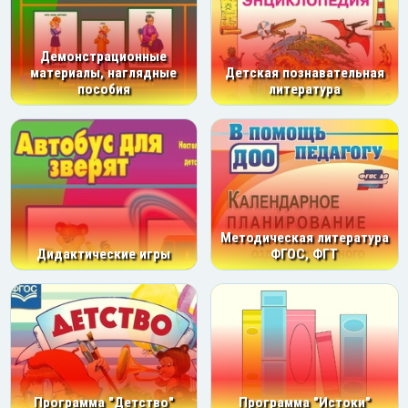
Демонстрационные
материалы, наглядные
Детская познавательная
пособия
литература
Методическая литература
Дидактические игры
ФГОС, ФГТ
Программа "Детство"
Программа "Истоки"